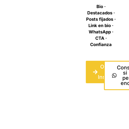
Bio ·
Destacados ·
Posts fijados ·
Link en bio ·
WhatsApp ·
CTA ·
Confianza
Ordenar
Cons
mi
si
Instagram
per
enc