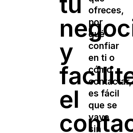
tu
ofreces,
negoc
por
qué
y
confiar
en ti o
facilit
cómo
contactar,
el
es fácil
que se
conta
vaya
sin