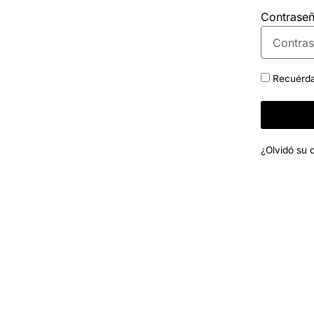
Contrase
Recuérd
¿Olvidó su 