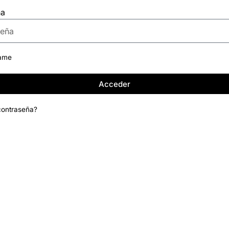
ña
ame
Acceder
contraseña?