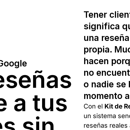
Tener clie
significa q
una reseña 
propia. Mu
hacen porq
 Google
eseñas
no encuent
o nadie se 
 a tus
momento a
Con el
Kit de 
es sin
un sistema senc
reseñas reales 