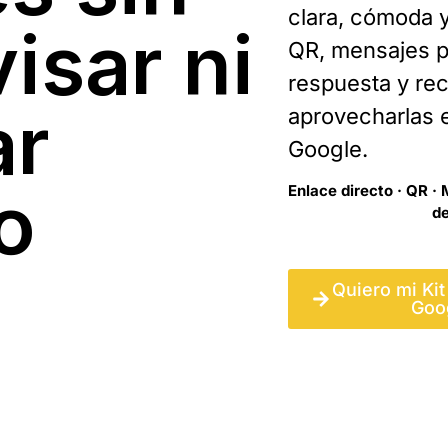
clara, cómoda y
isar ni
QR, mensajes pr
respuesta y re
ar
aprovecharlas e
Google.
o
Enlace directo · QR · 
de
Quiero mi Ki
Goo